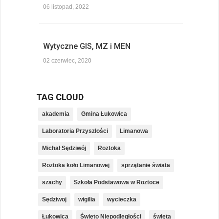
06 listopad, 2022
Wytyczne GIS, MZ i MEN
02 czerwiec, 2020
TAG CLOUD
akademia
Gmina Łukowica
Laboratoria Przyszłości
Limanowa
Michał Sędziwój
Roztoka
Roztoka koło Limanowej
sprzątanie świata
szachy
Szkoła Podstawowa w Roztoce
Sędziwoj
wigilia
wycieczka
Łukowica
Święto Niepodległości
święta