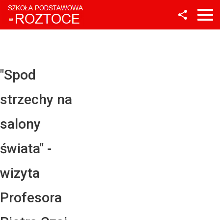
Facebook
Twitter
YouTube
"Spod
Instagram
strzechy na
LinkedIn
salony
świata" -
wizyta
Profesora