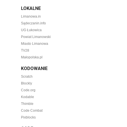
LOKALNE
Limanowa.in
Sądeczanin.info
UG Łukowica
Powiat Limanowski
Miasto Limanowa
TV28
Małopolska.pl
KODOWANIE
Scratch
Blockly
Code.org
Kodable
Thimble
Code Combat
Pixblocks