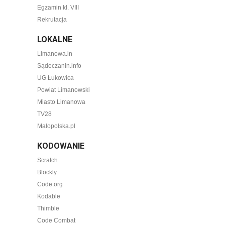
Egzamin kl. VIII
Rekrutacja
LOKALNE
Limanowa.in
Sądeczanin.info
UG Łukowica
Powiat Limanowski
Miasto Limanowa
TV28
Małopolska.pl
KODOWANIE
Scratch
Blockly
Code.org
Kodable
Thimble
Code Combat