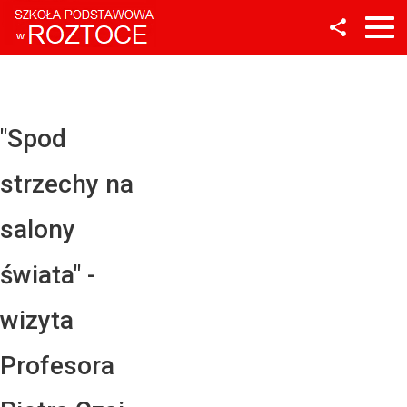
Facebook
Twitter
YouTube
"Spod
Instagram
strzechy na
LinkedIn
salony
świata" -
wizyta
Profesora