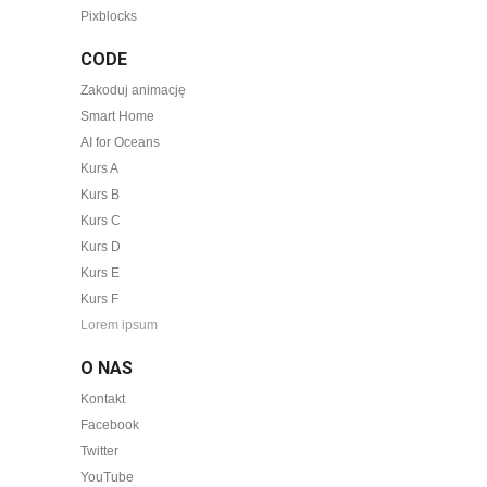
Pixblocks
CODE
Zakoduj animację
Smart Home
AI for Oceans
Kurs A
Kurs B
Kurs C
Kurs D
Kurs E
Kurs F
Lorem ipsum
O NAS
Kontakt
Facebook
Twitter
YouTube