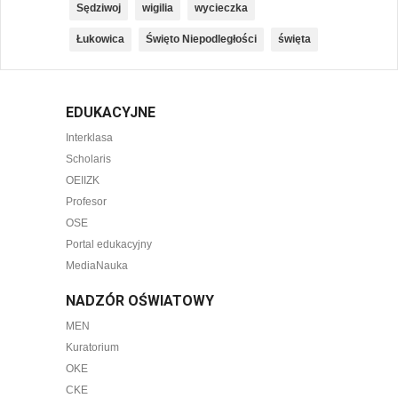
Sędziwoj
wigilia
wycieczka
Łukowica
Święto Niepodległości
święta
EDUKACYJNE
Interklasa
Scholaris
OEIIZK
Profesor
OSE
Portal edukacyjny
MediaNauka
NADZÓR OŚWIATOWY
MEN
Kuratorium
OKE
CKE