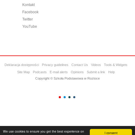
Kontakt
Facebook
Twitter
YouTube
Deklaracja dostępności
Privacy guidelines
Contact Us
Videos
Tools & Widgets
Site Map
Podcasts
E-mail alerts
Opinions
Submit a link
Help
Copyright © Szkoła Podstawowa w Roztoce
We use cookies to ensure you get the best experience on
I consent