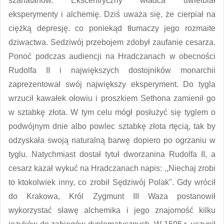
szarlatanów. Ekscentryczny władca uwielbiał
eksperymenty i alchemię. Dziś uważa się, że cierpiał na
ciężką depresję. co poniekąd tłumaczy jego rozmaite
dziwactwa. Sedziwój przebojem zdobył zaufanie cesarza.
Ponoć podczas audiencji na Hradczanach w obecności
Rudolfa II i największych dostojników monarchii
zaprezentował swój największy eksperyment. Do tygla
wrzucił kawałek ołowiu i proszkiem Sethona zamienił go
w sztabkę złota. W tym celu mógł posłużyć się tyglem o
podwójnym dnie albo powlec sztabkę złota rtęcią, tak by
odzyskała swoją naturalną barwę dopiero po ogrzaniu w
tyglu. Natychmiast dostał tytuł dworzanina Rudolfa II, a
cesarz kazał wykuć na Hradczanach napis: ,,Niechaj zrobi
to ktokolwiek inny, co zrobił Sędziwój Polak". Gdy wrócił
do Krakowa, Król Zygmunt III Waza postanowił
wykorzystać sławę alchemika i jego znajomość kilku