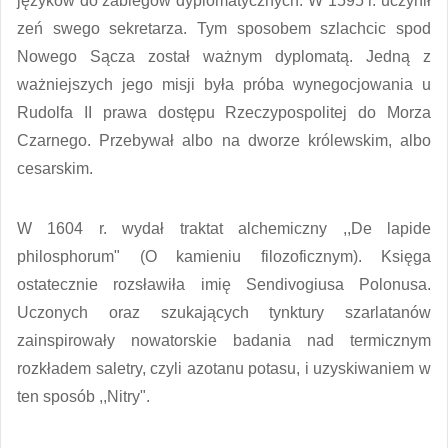
języków do zabiegów dyplomatycznych. W 1595 r. uczynił
zeń swego sekretarza. Tym sposobem szlachcic spod
Nowego Sącza został ważnym dyplomatą. Jedną z
ważniejszych jego misji była próba wynegocjowania u
Rudolfa II prawa dostępu Rzeczypospolitej do Morza
Czarnego. Przebywał albo na dworze królewskim, albo
cesarskim.
W 1604 r. wydał traktat alchemiczny ,,De lapide
philosphorum" (O kamieniu filozoficznym). Księga
ostatecznie rozsławiła imię Sendivogiusa Polonusa.
Uczonych oraz szukających tynktury szarlatanów
zainspirowały nowatorskie badania nad termicznym
rozkładem saletry, czyli azotanu potasu, i uzyskiwaniem w
ten sposób ,,Nitry".