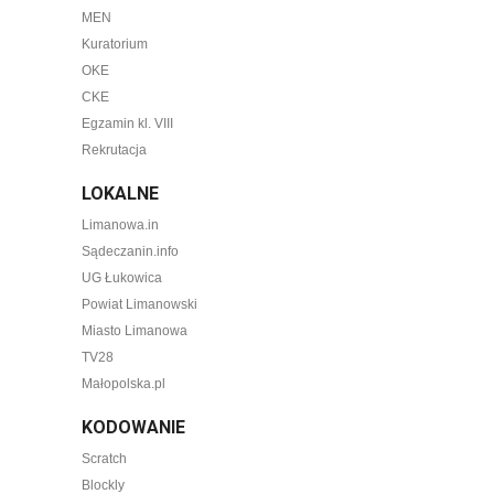
MEN
Kuratorium
OKE
CKE
Egzamin kl. VIII
Rekrutacja
LOKALNE
Limanowa.in
Sądeczanin.info
UG Łukowica
Powiat Limanowski
Miasto Limanowa
TV28
Małopolska.pl
KODOWANIE
Scratch
Blockly