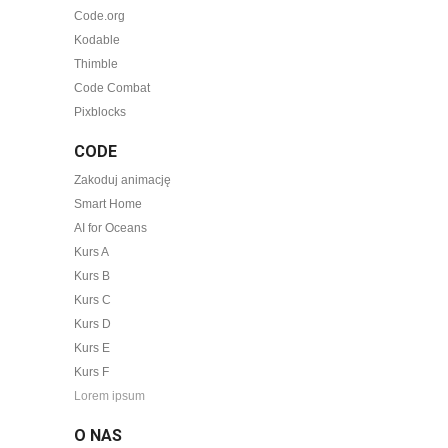
Code.org
Kodable
Thimble
Code Combat
Pixblocks
CODE
Zakoduj animację
Smart Home
AI for Oceans
Kurs A
Kurs B
Kurs C
Kurs D
Kurs E
Kurs F
Lorem ipsum
O NAS