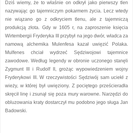
Dziś wiemy, że to właśnie on odkrył jako pierwszy tlen
nazywając go tajemniczym pokarmem życia. Lecz wtedy
nie wiązano go z odkryciem tlenu, ale z tajemniczą
produkcją złota. Gdy w 1605 r, na zaproszenie księcia
Wirtembergii Fryderyka III przybył na jego dwór, władca za
namową alchemika Mulenfesa kazał uwięzić Polaka.
Mulfenes chciał wydrzeć Sędziwojowi tajemnice
zawodowe. Według legendy w obronie uczonego stanęli
Zygmunt III i Rudolf II, grożąc wypowiedzeniem wojny
Fryderykowi III. W rzeczywistości Sędziwój sam uciekł z
wieży, w której był uwięziony. Z pociętego prześcieradła
skręcił linę i zsunął się poza mury warowne. Narzędzi do
obluzowania kraty dostarczył mu podobno jego sługa Jan
Badowski.