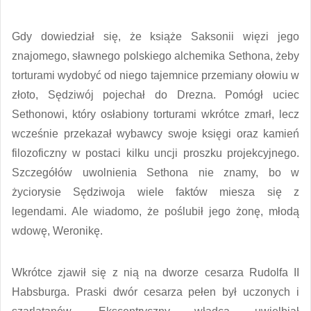
Gdy dowiedział się, że książe Saksonii więzi jego
znajomego, sławnego polskiego alchemika Sethona, żeby
torturami wydobyć od niego tajemnice przemiany ołowiu w
złoto, Sędziwój pojechał do Drezna. Pomógł uciec
Sethonowi, który osłabiony torturami wkrótce zmarł, lecz
wcześnie przekazał wybawcy swoje księgi oraz kamień
filozoficzny w postaci kilku uncji proszku projekcyjnego.
Szczegółów uwolnienia Sethona nie znamy, bo w
życiorysie Sędziwoja wiele faktów miesza się z
legendami. Ale wiadomo, że poślubił jego żonę, młodą
wdowę, Weronikę.
Wkrótce zjawił się z nią na dworze cesarza Rudolfa II
Habsburga. Praski dwór cesarza pełen był uczonych i