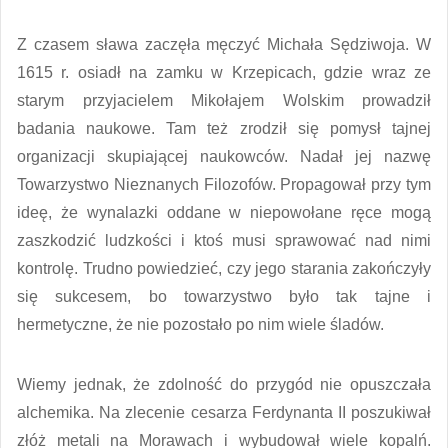
Z czasem sława zaczęła męczyć Michała Sędziwoja. W
1615 r. osiadł na zamku w Krzepicach, gdzie wraz ze
starym przyjacielem Mikołajem Wolskim prowadził
badania naukowe. Tam też zrodził się pomysł tajnej
organizacji skupiającej naukowców. Nadał jej nazwę
Towarzystwo Nieznanych Filozofów. Propagował przy tym
ideę, że wynalazki oddane w niepowołane ręce mogą
zaszkodzić ludzkości i ktoś musi sprawować nad nimi
kontrolę. Trudno powiedzieć, czy jego starania zakończyły
się sukcesem, bo towarzystwo było tak tajne i
hermetyczne, że nie pozostało po nim wiele śladów.
Wiemy jednak, że zdolność do przygód nie opuszczała
alchemika. Na zlecenie cesarza Ferdynanta II poszukiwał
złóż metali na Morawach i wybudował wiele kopalń.