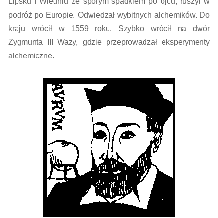
Lipsku i Wiedniu ze sporym spadkiem po ojcu, ruszył w
podróż po Europie. Odwiedzał wybitnych alchemików. Do
kraju wrócił w 1559 roku. Szybko wrócił na dwór
Zygmunta III Wazy, gdzie przeprowadzał eksperymenty
alchemiczne.