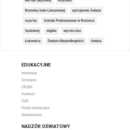
Michał Sędziwój
Roztoka
Roztoka koło Limanowej
sprzątanie świata
szachy
Szkoła Podstawowa w Roztoce
Sędziwoj
wigilia
wycieczka
Łukowica
Święto Niepodległości
święta
EDUKACYJNE
Interklasa
Scholaris
OEIIZK
Profesor
OSE
Portal edukacyjny
MediaNauka
NADZÓR OŚWIATOWY