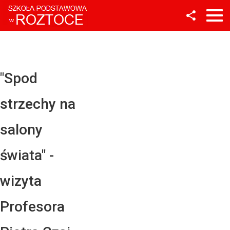
Facebook
Twitter
YouTube
"Spod
Instagram
strzechy na
LinkedIn
salony
świata" -
wizyta
Profesora