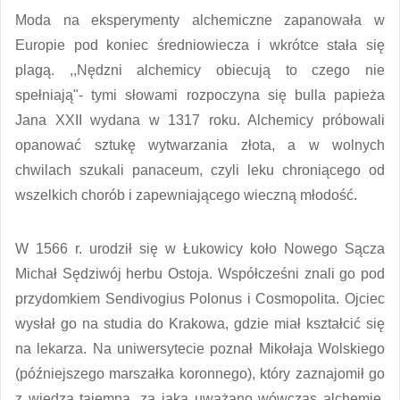
Moda na eksperymenty alchemiczne zapanowała w
Europie pod koniec średniowiecza i wkrótce stała się
plagą. ,,Nędzni alchemicy obiecują to czego nie
spełniają"- tymi słowami rozpoczyna się bulla papieża
Jana XXII wydana w 1317 roku. Alchemicy próbowali
opanować sztukę wytwarzania złota, a w wolnych
chwilach szukali panaceum, czyli leku chroniącego od
wszelkich chorób i zapewniającego wieczną młodość.
W 1566 r. urodził się w Łukowicy koło Nowego Sącza
Michał Sędziwój herbu Ostoja. Współcześni znali go pod
przydomkiem Sendivogius Polonus i Cosmopolita. Ojciec
wysłał go na studia do Krakowa, gdzie miał kształcić się
na lekarza. Na uniwersytecie poznał Mikołaja Wolskiego
(późniejszego marszałka koronnego), który zaznajomił go
z wiedzą tajemną, za jaką uważano wówczas alchemie.