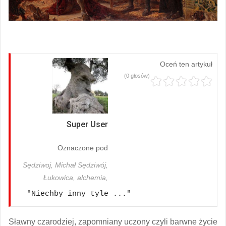
Oceń ten artykuł
(0 głosów)
Super User
Oznaczone pod
Sędziwoj,
Michał Sędziwój,
Łukowica,
alchemia,
"Niechby inny tyle ..."
Sławny czarodziej, zapomniany uczony czyli barwne życie