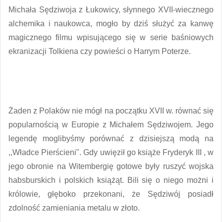
Michała Sędziwoja z Łukowicy, słynnego XVII-wiecznego
alchemika i naukowca, mogło by dziś służyć za kanwę
magicznego filmu wpisującego się w serie baśniowych
ekranizacji Tolkiena czy powieści o Harrym Poterze.
Żaden z Polaków nie mógł na początku XVII w. równać się
popularnością w Europie z Michałem Sędziwojem. Jego
legendę moglibyśmy porównać z dzisiejszą modą na
,,Władce Pierścieni". Gdy uwięził go książe Fryderyk III , w
jego obronie na Witembergię gotowe były ruszyć wojska
habsburskich i polskich książąt. Bili się o niego możni i
królowie, głęboko przekonani, że Sędziwój posiadł
zdolność zamieniania metalu w złoto.