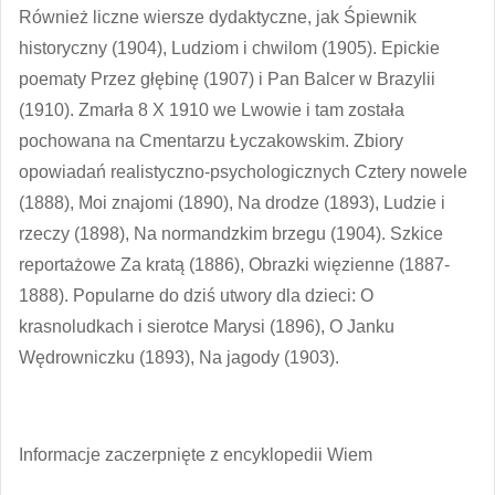
Również liczne wiersze dydaktyczne, jak Śpiewnik
historyczny (1904), Ludziom i chwilom (1905). Epickie
poematy Przez głębinę (1907) i Pan Balcer w Brazylii
(1910). Zmarła 8 X 1910 we Lwowie i tam została
pochowana na Cmentarzu Łyczakowskim. Zbiory
opowiadań realistyczno-psychologicznych Cztery nowele
(1888), Moi znajomi (1890), Na drodze (1893), Ludzie i
rzeczy (1898), Na normandzkim brzegu (1904). Szkice
reportażowe Za kratą (1886), Obrazki więzienne (1887-
1888). Popularne do dziś utwory dla dzieci: O
krasnoludkach i sierotce Marysi (1896), O Janku
Wędrowniczku (1893), Na jagody (1903).
Informacje zaczerpnięte z encyklopedii Wiem