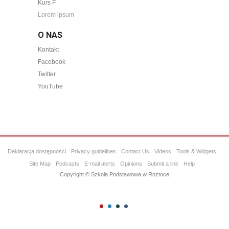
Kurs F
Lorem ipsum
O NAS
Kontakt
Facebook
Twitter
YouTube
Deklaracja dostępności
Privacy guidelines
Contact Us
Videos
Tools & Widgets
Site Map
Podcasts
E-mail alerts
Opinions
Submit a link
Help
Copyright © Szkoła Podstawowa w Roztoce