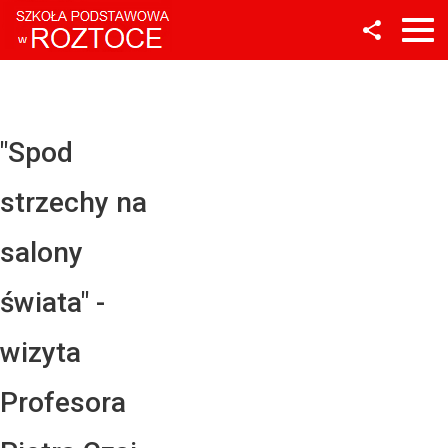
Facebook
Twitter
YouTube
"Spod
Instagram
strzechy na
LinkedIn
salony
świata" -
wizyta
Profesora