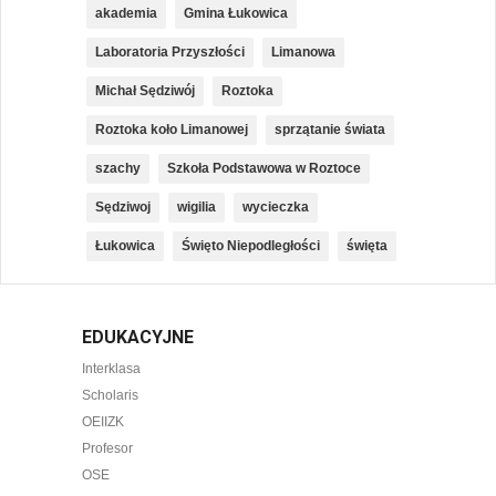
akademia
Gmina Łukowica
Laboratoria Przyszłości
Limanowa
Michał Sędziwój
Roztoka
Roztoka koło Limanowej
sprzątanie świata
szachy
Szkoła Podstawowa w Roztoce
Sędziwoj
wigilia
wycieczka
Łukowica
Święto Niepodległości
święta
EDUKACYJNE
Interklasa
Scholaris
OEIIZK
Profesor
OSE