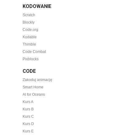
KODOWANIE
Scratch
Blockly
Code.org
Kodable
Thimble
Code Combat
Pixblocks
CODE
Zakoduj animację
Smart Home
AI for Oceans
Kurs A
Kurs B
Kurs C
Kurs D
Kurs E