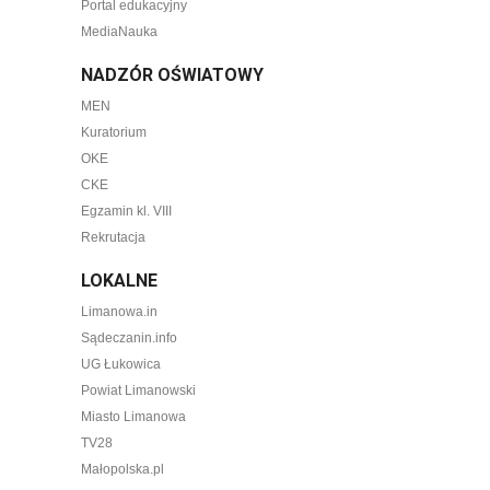
Portal edukacyjny
MediaNauka
NADZÓR OŚWIATOWY
MEN
Kuratorium
OKE
CKE
Egzamin kl. VIII
Rekrutacja
LOKALNE
Limanowa.in
Sądeczanin.info
UG Łukowica
Powiat Limanowski
Miasto Limanowa
TV28
Małopolska.pl