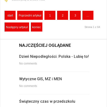
start
Poprzedni artykuł
1
2
3
…
Następny artykuł
koniec
Strona 1 z 64
NAJCZĘŚCIEJ OGLĄDANE
Dzień Niepodległości. Polska - Lubię to!
No comments
Wytyczne GIS, MZ i MEN
No comments
Świąteczny czas w przedszkolu