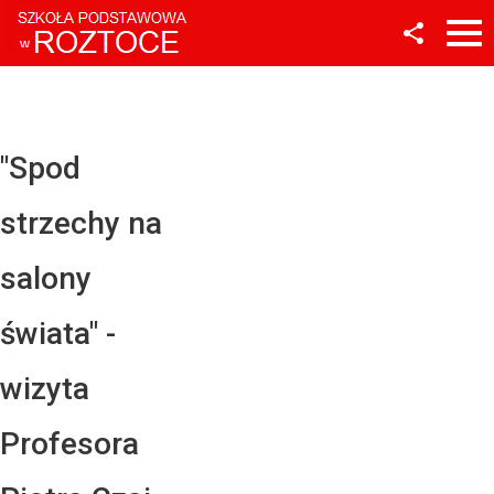
Facebook
Twitter
YouTube
"Spod
Instagram
strzechy na
LinkedIn
salony
świata" -
wizyta
Profesora