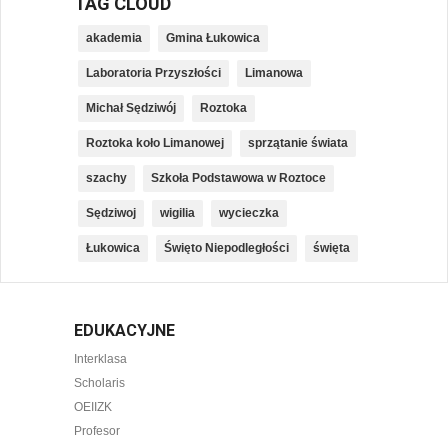
TAG CLOUD
akademia
Gmina Łukowica
Laboratoria Przyszłości
Limanowa
Michał Sędziwój
Roztoka
Roztoka koło Limanowej
sprzątanie świata
szachy
Szkoła Podstawowa w Roztoce
Sędziwoj
wigilia
wycieczka
Łukowica
Święto Niepodległości
święta
EDUKACYJNE
Interklasa
Scholaris
OEIIZK
Profesor