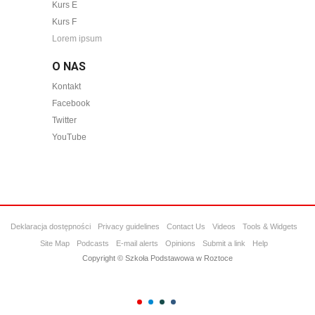
Kurs E
Kurs F
Lorem ipsum
O NAS
Kontakt
Facebook
Twitter
YouTube
Deklaracja dostępności
Privacy guidelines
Contact Us
Videos
Tools & Widgets
Site Map
Podcasts
E-mail alerts
Opinions
Submit a link
Help
Copyright © Szkoła Podstawowa w Roztoce