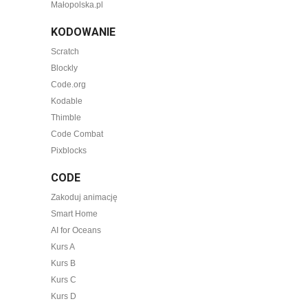
Małopolska.pl
KODOWANIE
Scratch
Blockly
Code.org
Kodable
Thimble
Code Combat
Pixblocks
CODE
Zakoduj animację
Smart Home
AI for Oceans
Kurs A
Kurs B
Kurs C
Kurs D