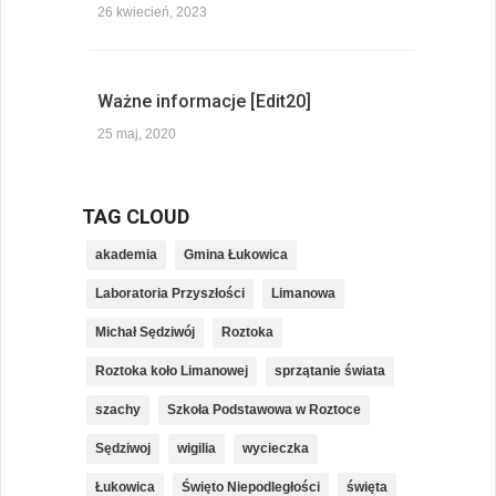
26 kwiecień, 2023
Ważne informacje [Edit20]
25 maj, 2020
TAG CLOUD
akademia
Gmina Łukowica
Laboratoria Przyszłości
Limanowa
Michał Sędziwój
Roztoka
Roztoka koło Limanowej
sprzątanie świata
szachy
Szkoła Podstawowa w Roztoce
Sędziwoj
wigilia
wycieczka
Łukowica
Święto Niepodległości
święta