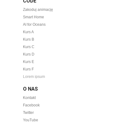
CODE
Zakoduj animację
Smart Home
AI for Oceans
Kurs A
Kurs B
Kurs C
Kurs D
Kurs E
Kurs F
Lorem ipsum
O NAS
Kontakt
Facebook
Twitter
YouTube