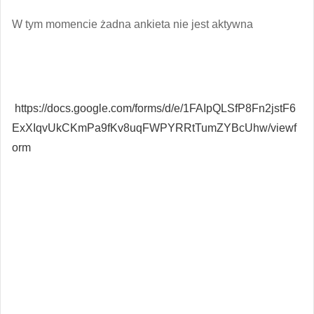
W tym momencie żadna ankieta nie jest aktywna
https://docs.google.com/forms/d/e/1FAIpQLSfP8Fn2jstF6
ExXIqvUkCKmPa9fKv8uqFWPYRRtTumZYBcUhw/viewf
orm