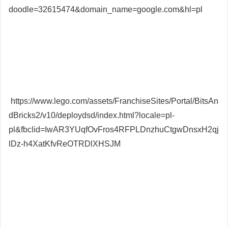
doodle=32615474&domain_name=google.com&hl=pl
https://www.lego.com/assets/FranchiseSites/Portal/BitsAn
dBricks2/v10/deploydsd/index.html?locale=pl-
pl&fbclid=IwAR3YUqfOvFros4RFPLDnzhuCtgwDnsxH2qj
lDz-h4XatKfvReOTRDlXHSJM