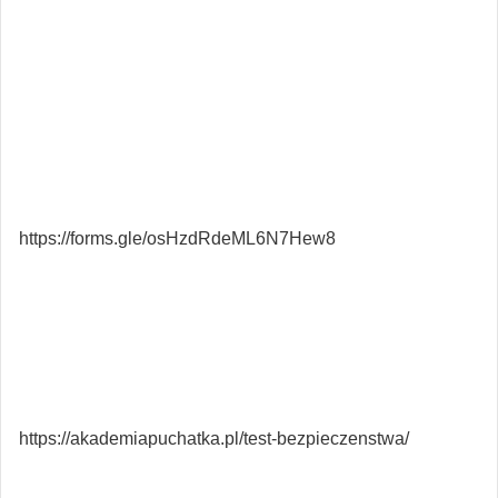
https://forms.gle/osHzdRdeML6N7Hew8
https://akademiapuchatka.pl/test-bezpieczenstwa/