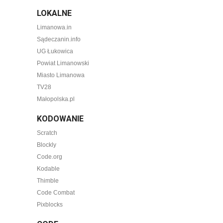
LOKALNE
Limanowa.in
Sądeczanin.info
UG Łukowica
Powiat Limanowski
Miasto Limanowa
TV28
Małopolska.pl
KODOWANIE
Scratch
Blockly
Code.org
Kodable
Thimble
Code Combat
Pixblocks