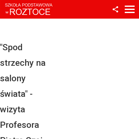
Facebook
Twitter
YouTube
"Spod
Instagram
strzechy na
LinkedIn
salony
świata" -
wizyta
Profesora