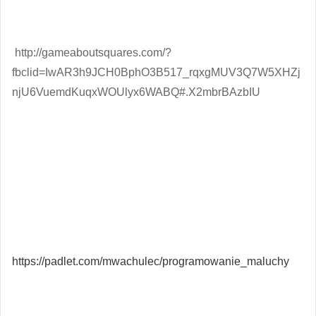
http://gameaboutsquares.com/?
fbclid=IwAR3h9JCH0BphO3B517_rqxgMUV3Q7W5XHZj
njU6VuemdKuqxWOUlyx6WABQ#.X2mbrBAzbIU
https://padlet.com/mwachulec/programowanie_maluchy