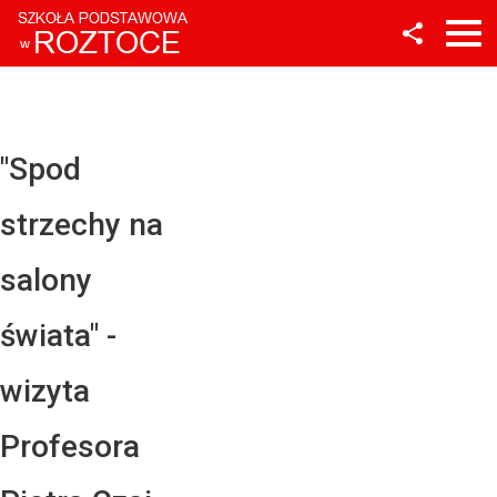
Facebook
Twitter
YouTube
"Spod
Instagram
strzechy na
LinkedIn
salony
świata" -
wizyta
Profesora