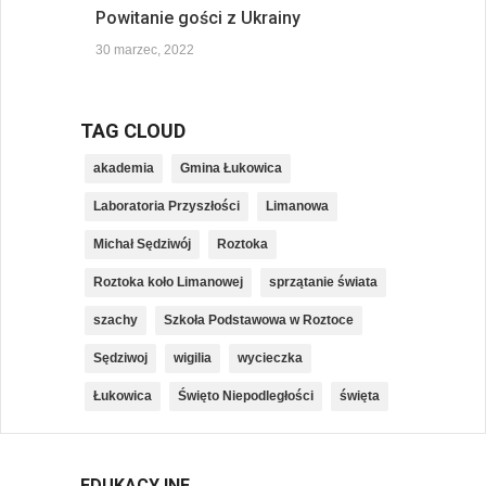
Powitanie gości z Ukrainy
30 marzec, 2022
TAG CLOUD
akademia
Gmina Łukowica
Laboratoria Przyszłości
Limanowa
Michał Sędziwój
Roztoka
Roztoka koło Limanowej
sprzątanie świata
szachy
Szkoła Podstawowa w Roztoce
Sędziwoj
wigilia
wycieczka
Łukowica
Święto Niepodległości
święta
EDUKACYJNE