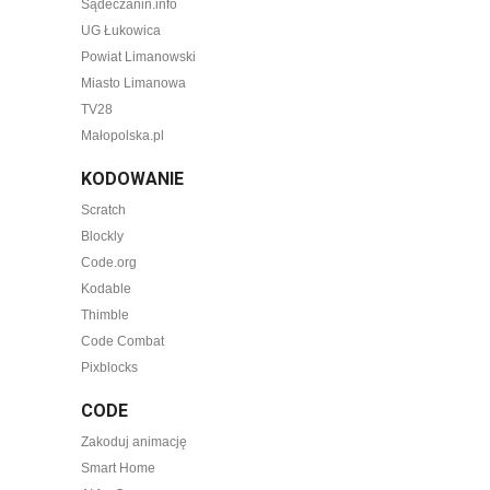
Sądeczanin.info
UG Łukowica
Powiat Limanowski
Miasto Limanowa
TV28
Małopolska.pl
KODOWANIE
Scratch
Blockly
Code.org
Kodable
Thimble
Code Combat
Pixblocks
CODE
Zakoduj animację
Smart Home