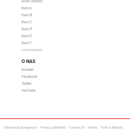
AI for Oceans
Kurs A
Kurs B
Kurs C
Kurs D
Kurs E
Kurs F
Lorem ipsum
O NAS
Kontakt
Facebook
Twitter
YouTube
Deklaracja dostępności
Privacy guidelines
Contact Us
Videos
Tools & Widgets