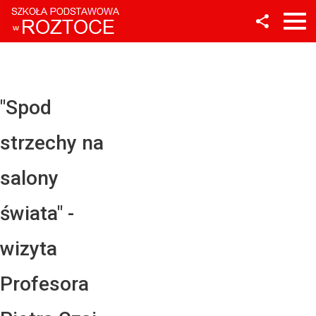
Facebook
Twitter
YouTube
"Spod
Instagram
strzechy na
LinkedIn
salony
świata" -
wizyta
Profesora