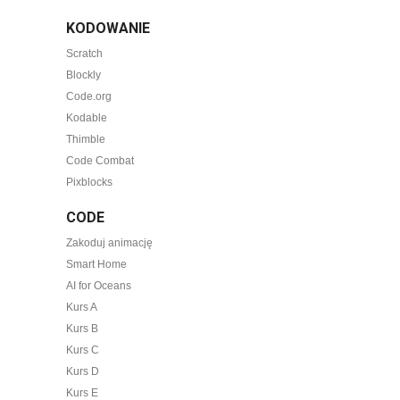
KODOWANIE
Scratch
Blockly
Code.org
Kodable
Thimble
Code Combat
Pixblocks
CODE
Zakoduj animację
Smart Home
AI for Oceans
Kurs A
Kurs B
Kurs C
Kurs D
Kurs E