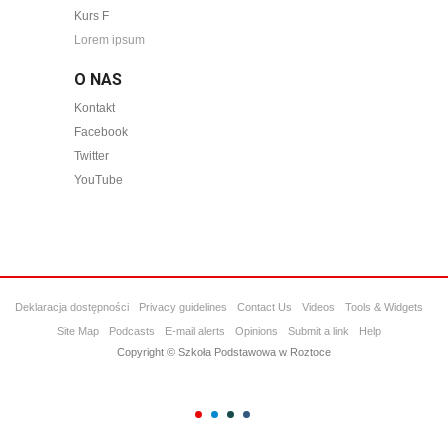
Kurs F
Lorem ipsum
O NAS
Kontakt
Facebook
Twitter
YouTube
Deklaracja dostępności
Privacy guidelines
Contact Us
Videos
Tools & Widgets
Site Map
Podcasts
E-mail alerts
Opinions
Submit a link
Help
Copyright © Szkoła Podstawowa w Roztoce