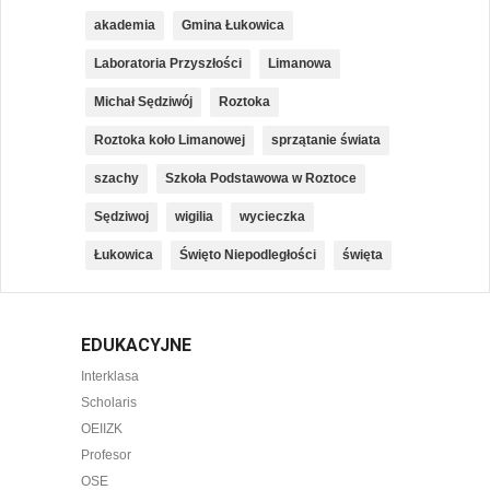
akademia
Gmina Łukowica
Laboratoria Przyszłości
Limanowa
Michał Sędziwój
Roztoka
Roztoka koło Limanowej
sprzątanie świata
szachy
Szkoła Podstawowa w Roztoce
Sędziwoj
wigilia
wycieczka
Łukowica
Święto Niepodległości
święta
EDUKACYJNE
Interklasa
Scholaris
OEIIZK
Profesor
OSE