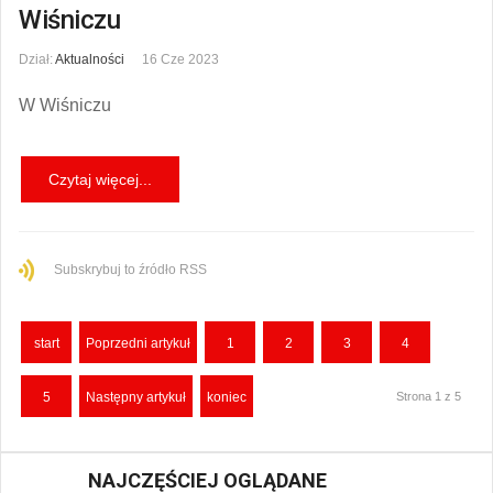
Wiśniczu
Dział:
Aktualności
16 Cze 2023
W Wiśniczu
Czytaj więcej...
Subskrybuj to źródło RSS
start
Poprzedni artykuł
1
2
3
4
5
Następny artykuł
koniec
Strona 1 z 5
NAJCZĘŚCIEJ OGLĄDANE