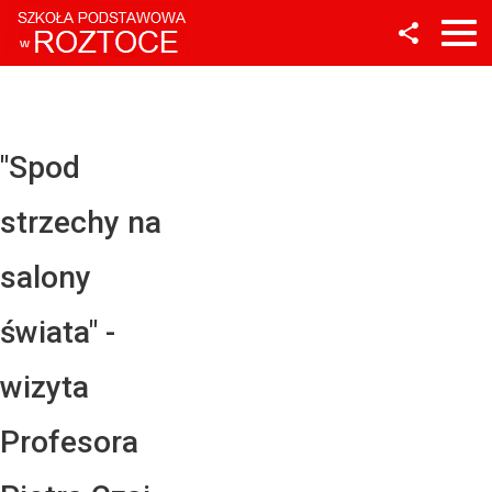
Facebook
Twitter
YouTube
"Spod
Instagram
strzechy na
LinkedIn
salony
świata" -
wizyta
Profesora