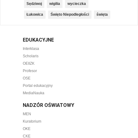
Sędziwoj
wigilia
wycieczka
Łukowica
Święto Niepodległości
święta
EDUKACYJNE
Interklasa
Scholaris
OEIIZK
Profesor
OSE
Portal edukacyjny
MediaNauka
NADZÓR OŚWIATOWY
MEN
Kuratorium
OKE
CKE