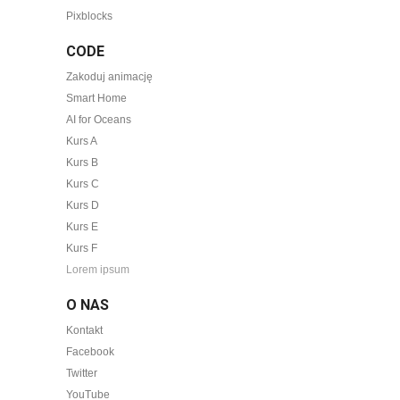
Pixblocks
CODE
Zakoduj animację
Smart Home
AI for Oceans
Kurs A
Kurs B
Kurs C
Kurs D
Kurs E
Kurs F
Lorem ipsum
O NAS
Kontakt
Facebook
Twitter
YouTube