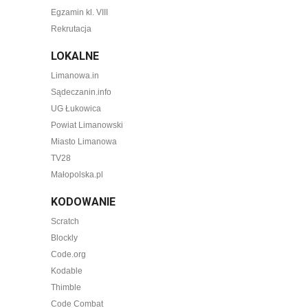
Egzamin kl. VIII
Rekrutacja
LOKALNE
Limanowa.in
Sądeczanin.info
UG Łukowica
Powiat Limanowski
Miasto Limanowa
TV28
Małopolska.pl
KODOWANIE
Scratch
Blockly
Code.org
Kodable
Thimble
Code Combat