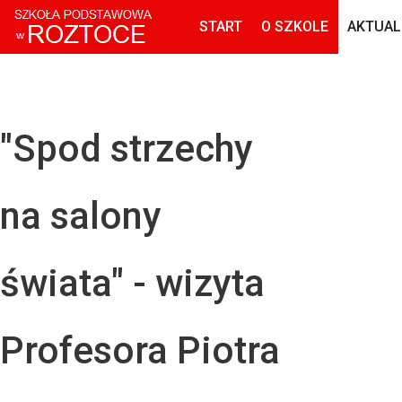
START
O SZKOLE
AKTUAL
"Spod strzechy
na salony
świata" - wizyta
Profesora Piotra