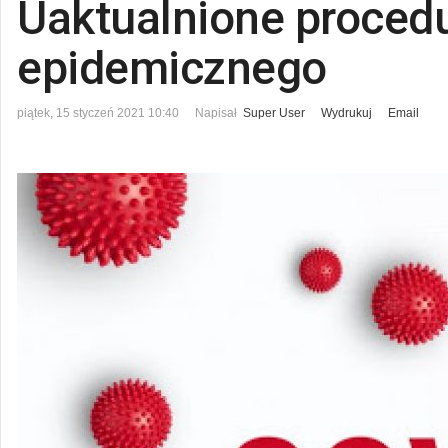
Uaktualnione proced
epidemicznego
piątek, 15 styczeń 2021 10:40
Napisał
Super User
Wydrukuj
Email