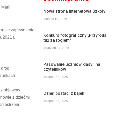
 Marii
Nowa strona internetowa Szkoły!
marzec 19, 2026
kresie zapewnienia
Konkurs fotograficzny „Przyroda
 2021 r.
tuż za rogiem"
grudzień 04, 2025
Pasowanie uczniów klasy I na
 dróg
czytelników
arunkach
listopad 27, 2025
bez objawów
Dzień postaci z bajek
unowie z dziećmi
listopad 27, 2025
rzestrzeni