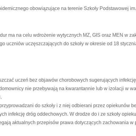
idemicznego obowiązujące na terenie Szkoły Podstawowej im.
dur ma na celu wdrożenie wytycznych MZ, GIS oraz MEN w za
o uczniów uczęszczających do szkoły w okresie od 18 stycznia
szczać uczeń bez objawów chorobowych sugerujących infekcję
omownicy nie przebywają na kwarantannie lub w izolacji w w
.
rzyprowadzani do szkoły i z niej odbierani przez opiekunów 
ch infekcję dróg oddechowych. W drodze do i ze szkoły opiek
zegają aktualnych przepisów prawa dotyczących zachowania w p