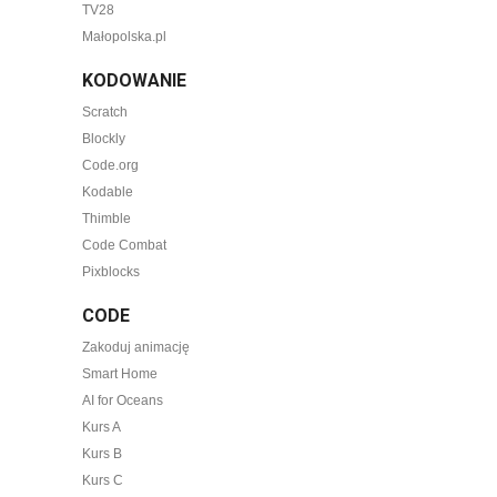
TV28
Małopolska.pl
KODOWANIE
Scratch
Blockly
Code.org
Kodable
Thimble
Code Combat
Pixblocks
CODE
Zakoduj animację
Smart Home
AI for Oceans
Kurs A
Kurs B
Kurs C