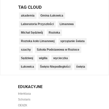
TAG CLOUD
akademia
Gmina Łukowica
Laboratoria Przyszłości
Limanowa
Michał Sędziwój
Roztoka
Roztoka koło Limanowej
sprzątanie świata
szachy
Szkoła Podstawowa w Roztoce
Sędziwoj
wigilia
wycieczka
Łukowica
Święto Niepodległości
święta
EDUKACYJNE
Interklasa
Scholaris
OEIIZK