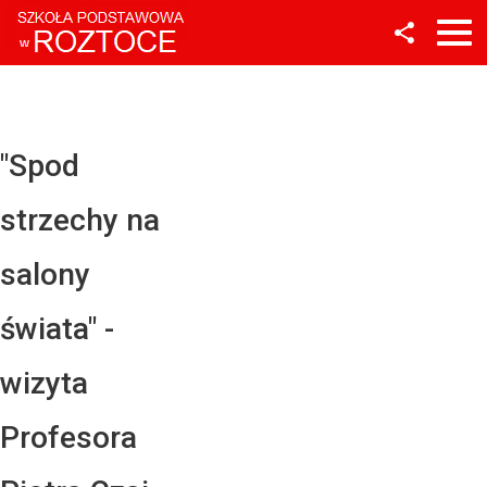
Facebook
Twitter
YouTube
"Spod
Instagram
strzechy na
LinkedIn
salony
świata" -
wizyta
Profesora