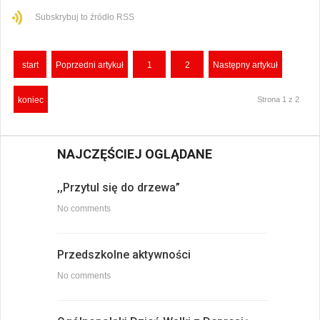
Subskrybuj to źródło RSS
start
Poprzedni artykuł
1
2
Następny artykuł
koniec
Strona 1 z 2
NAJCZĘŚCIEJ OGLĄDANE
,,Przytul się do drzewa”
No comments
Przedszkolne aktywności
No comments