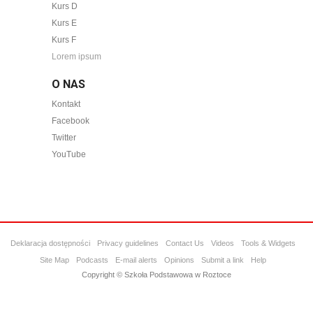
Kurs D
Kurs E
Kurs F
Lorem ipsum
O NAS
Kontakt
Facebook
Twitter
YouTube
Deklaracja dostępności
Privacy guidelines
Contact Us
Videos
Tools & Widgets
Site Map
Podcasts
E-mail alerts
Opinions
Submit a link
Help
Copyright © Szkoła Podstawowa w Roztoce