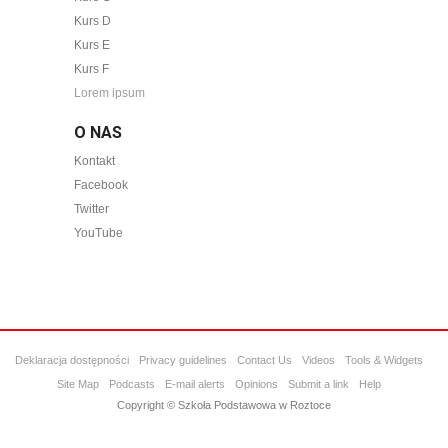
Kurs D
Kurs E
Kurs F
Lorem ipsum
O NAS
Kontakt
Facebook
Twitter
YouTube
Deklaracja dostępności
Privacy guidelines
Contact Us
Videos
Tools & Widgets
Site Map
Podcasts
E-mail alerts
Opinions
Submit a link
Help
Copyright © Szkoła Podstawowa w Roztoce