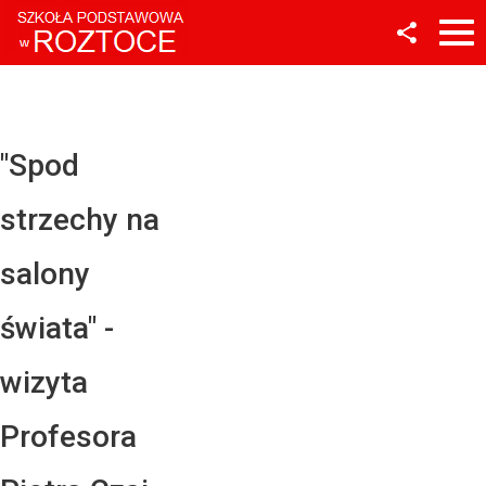
Facebook
Twitter
YouTube
"Spod
Instagram
strzechy na
LinkedIn
salony
świata" -
wizyta
Profesora