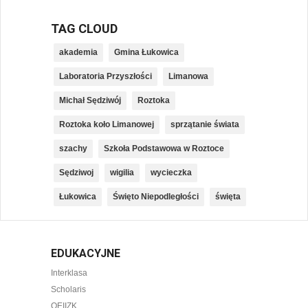
TAG CLOUD
akademia
Gmina Łukowica
Laboratoria Przyszłości
Limanowa
Michał Sędziwój
Roztoka
Roztoka koło Limanowej
sprzątanie świata
szachy
Szkoła Podstawowa w Roztoce
Sędziwoj
wigilia
wycieczka
Łukowica
Święto Niepodległości
święta
EDUKACYJNE
Interklasa
Scholaris
OEIIZK