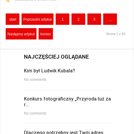
start
Poprzedni artykuł
1
2
3
…
Następny artykuł
koniec
Strona 1 z 64
NAJCZĘŚCIEJ OGLĄDANE
Kim był Ludwik Kubala?
No comments
Konkurs fotograficzny „Przyroda tuż za
r…
No comments
Dlaczego potrzebny jest Twój adres