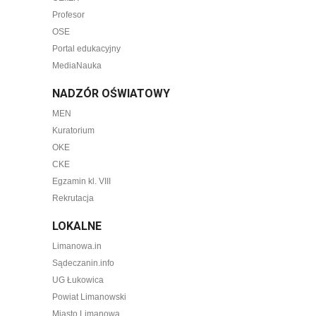
Profesor
OSE
Portal edukacyjny
MediaNauka
NADZÓR OŚWIATOWY
MEN
Kuratorium
OKE
CKE
Egzamin kl. VIII
Rekrutacja
LOKALNE
Limanowa.in
Sądeczanin.info
UG Łukowica
Powiat Limanowski
Miasto Limanowa