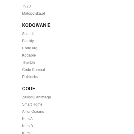
TV28
Małopolska.pl
KODOWANIE
Scratch
Blockly
Code.org
Kodable
Thimble
Code Combat
Pixblocks
CODE
Zakoduj animację
Smart Home
AI for Oceans
Kurs A
Kurs B
Kurs C