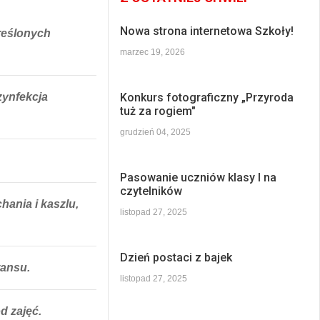
Nowa strona internetowa Szkoły!
reślonych
marzec 19, 2026
zynfekcja
Konkurs fotograficzny „Przyroda
tuż za rogiem"
grudzień 04, 2025
Pasowanie uczniów klasy I na
czytelników
hania i kaszlu,
listopad 27, 2025
Dzień postaci z bajek
tansu.
listopad 27, 2025
d zajęć.