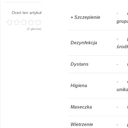
Oceń ten artykuł
-
+
Szczepienie
grup
(0 głosów)
-
D
ezynfekcja
środ
D
ystans
-
-
Higiena
unika
M
aseczka
-
W
ietrzenie
-