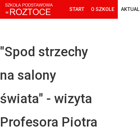
START
O SZKOLE
AKTUAL
"Spod strzechy
na salony
świata" - wizyta
Profesora Piotra