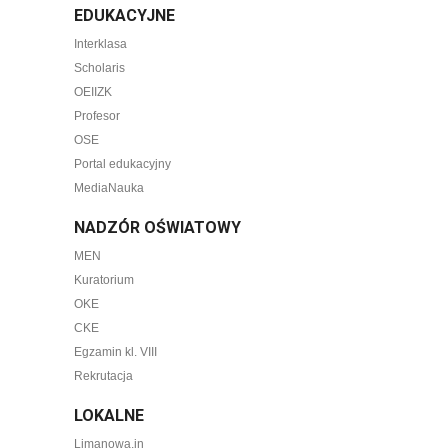
EDUKACYJNE
Interklasa
Scholaris
OEIIZK
Profesor
OSE
Portal edukacyjny
MediaNauka
NADZÓR OŚWIATOWY
MEN
Kuratorium
OKE
CKE
Egzamin kl. VIII
Rekrutacja
LOKALNE
Limanowa.in