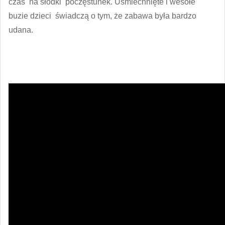
czas na słodki poczęstunek. Uśmiechnięte i wesołe
buzie dzieci świadczą o tym, że zabawa była bardzo
udana.