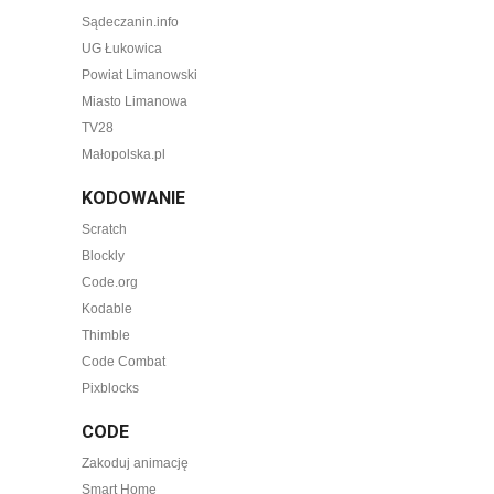
Sądeczanin.info
UG Łukowica
Powiat Limanowski
Miasto Limanowa
TV28
Małopolska.pl
KODOWANIE
Scratch
Blockly
Code.org
Kodable
Thimble
Code Combat
Pixblocks
CODE
Zakoduj animację
Smart Home