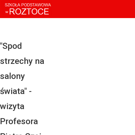
Facebo
Twitter
YouTub
"Spod
Instagr
strzechy na
LinkedI
salony
świata" -
wizyta
Profesora