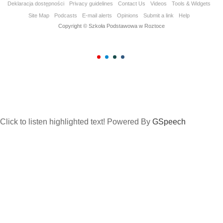
Deklaracja dostępności
Privacy guidelines
Contact Us
Videos
Tools & Widgets
Site Map
Podcasts
E-mail alerts
Opinions
Submit a link
Help
Copyright © Szkoła Podstawowa w Roztoce
Click to listen highlighted text!
Powered By
GSpeech