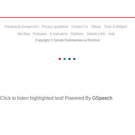
Deklaracja dostępności
Privacy guidelines
Contact Us
Videos
Tools & Widgets
Site Map
Podcasts
E-mail alerts
Opinions
Submit a link
Help
Copyright © Szkoła Podstawowa w Roztoce
Click to listen highlighted text!
Powered By
GSpeech