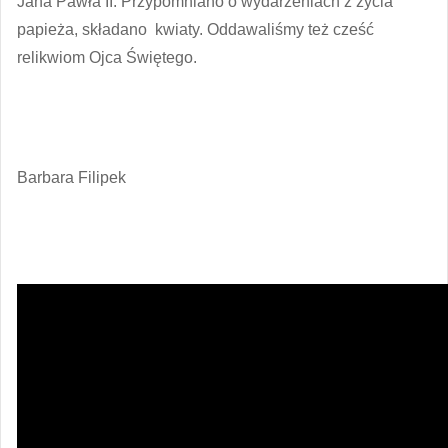
Jana Pawła II. Przypomniano o wydarzeniach z życia
papieża, składano kwiaty. Oddawaliśmy też cześć
relikwiom Ojca Świętego.
Barbara Filipek