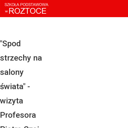
Facebo
Twitter
YouTub
"Spod
Instagr
strzechy na
LinkedI
salony
świata" -
wizyta
Profesora