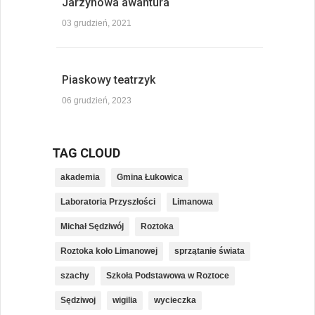
Jarzynowa awantura
03 grudzień, 2021
Piaskowy teatrzyk
06 grudzień, 2023
TAG CLOUD
akademia
Gmina Łukowica
Laboratoria Przyszłości
Limanowa
Michał Sędziwój
Roztoka
Roztoka koło Limanowej
sprzątanie świata
szachy
Szkoła Podstawowa w Roztoce
Sędziwoj
wigilia
wycieczka