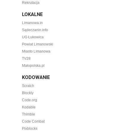
Rekrutacja
LOKALNE
Limanowa.in
Sądeczanin.info
UG Łukowica
Powiat Limanowski
Miasto Limanowa
TV28
Małopolska.pl
KODOWANIE
Scratch
Blockly
Code.org
Kodable
Thimble
Code Combat
Pixblocks