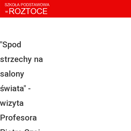
Facebo
Twitter
YouTub
"Spod
Instagr
strzechy na
LinkedI
salony
świata" -
wizyta
Profesora