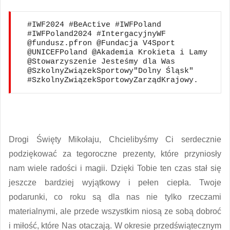
#IWF2024 #BeActive #IWFPoland 
#IWFPoland2024 #IntergacyjnyWF 
@fundusz.pfron @Fundacja V4Sport 
@UNICEFPoland @Akademia Krokieta i Lamy 
@Stowarzyszenie Jesteśmy dla Was  
@SzkolnyZwiązekSportowy"Dolny Śląsk" 
#SzkolnyZwiązekSportowyZarządKrajowy.
Drogi Święty Mikołaju, Chcielibyśmy Ci serdecznie
podziękować za tegoroczne prezenty, które przyniosły
nam wiele radości i magii. Dzięki Tobie ten czas stał się
jeszcze bardziej wyjątkowy i pełen ciepła. Twoje
podarunki, co roku są dla nas nie tylko rzeczami
materialnymi, ale przede wszystkim niosą ze sobą dobroć
i miłość, które Nas otaczają. W okresie przedświątecznym