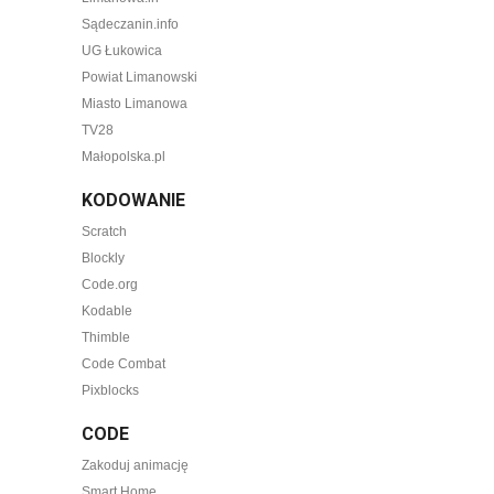
Sądeczanin.info
UG Łukowica
Powiat Limanowski
Miasto Limanowa
TV28
Małopolska.pl
KODOWANIE
Scratch
Blockly
Code.org
Kodable
Thimble
Code Combat
Pixblocks
CODE
Zakoduj animację
Smart Home