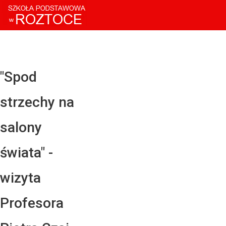
Facebo
Twitter
YouTub
"Spod
Instagr
strzechy na
LinkedI
salony
świata" -
wizyta
Profesora