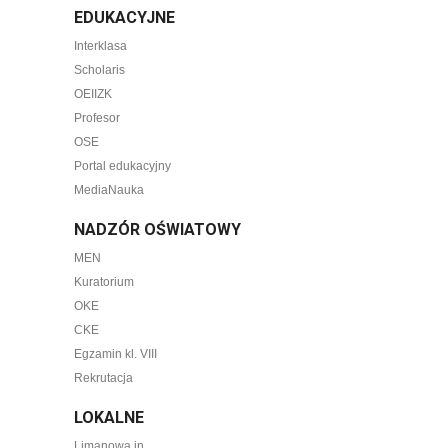
EDUKACYJNE
Interklasa
Scholaris
OEIIZK
Profesor
OSE
Portal edukacyjny
MediaNauka
NADZÓR OŚWIATOWY
MEN
Kuratorium
OKE
CKE
Egzamin kl. VIII
Rekrutacja
LOKALNE
Limanowa.in