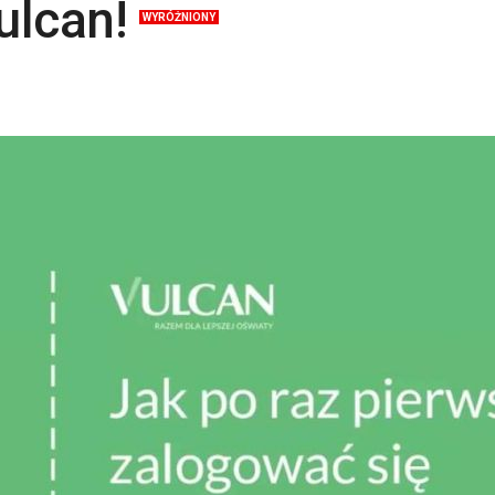
ulcan!
WYRÓŻNIONY