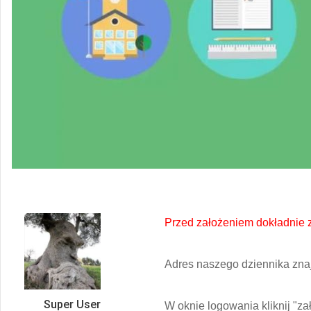
Przed założeniem dokładnie za
Adres naszego dziennika zna
Super User
W oknie logowania kliknij "za