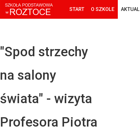
START
O SZKOLE
AKTUAL
"Spod strzechy
na salony
świata" - wizyta
Profesora Piotra