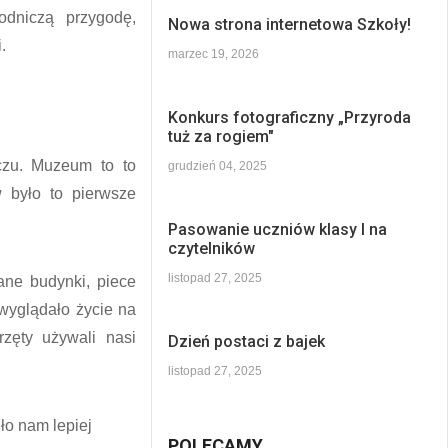
odniczą przygodę,
Nowa strona internetowa Szkoły!
.
marzec 19, 2026
Konkurs fotograficzny „Przyroda
tuż za rogiem"
zu. Muzeum to to
grudzień 04, 2025
 było to pierwsze
Pasowanie uczniów klasy I na
czytelników
listopad 27, 2025
ne budynki, piece
 wyglądało życie na
rzęty używali nasi
Dzień postaci z bajek
listopad 27, 2025
ło nam lepiej
POLECAMY