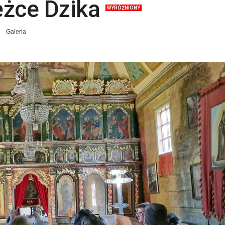
eżce Dzika
WYRÓŻNIONY
Galeria