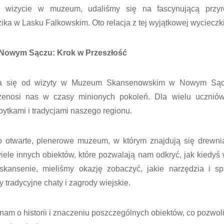
o wizycie w muzeum, udaliśmy się na fascynującą przyr
ika w Lasku Falkowskim. Oto relacja z tej wyjątkowej wycieczki
owym Sączu: Krok w Przeszłość
ła się od wizyty w Muzeum Skansenowskim w Nowym Sąc
rzenosi nas w czasy minionych pokoleń. Dla wielu uczniów
bytkami i tradycjami naszego regionu.
twarte, plenerowe muzeum, w którym znajdują się drewnia
wiele innych obiektów, które pozwalają nam odkryć, jak kiedyś
skansenie, mieliśmy okazję zobaczyć, jakie narzędzia i sp
 tradycyjne chaty i zagrody wiejskie.
am o historii i znaczeniu poszczególnych obiektów, co pozwoli