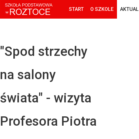
START
O SZKOLE
AKTUAL
"Spod strzechy
na salony
świata" - wizyta
Profesora Piotra