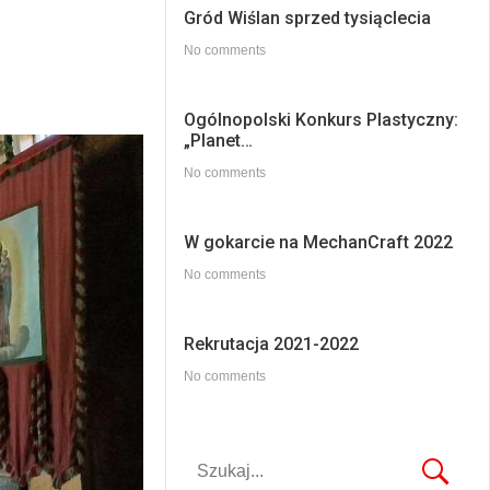
Gród Wiślan sprzed tysiąclecia
No comments
Ogólnopolski Konkurs Plastyczny:
„Planet…
No comments
W gokarcie na MechanCraft 2022
No comments
Rekrutacja 2021-2022
No comments