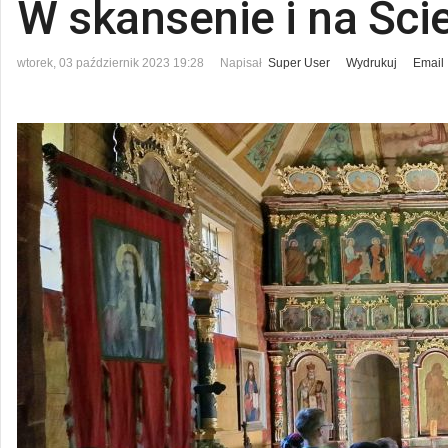
W skansenie i na Ści
wtorek, 03 październik 2023 19:28
Napisał
Super User
Wydrukuj
Email