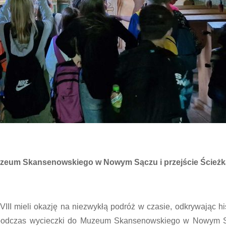
 Muzeum Skansenowskiego w Nowym Sączu i przejście Ścież
VIII mieli okazję na niezwykłą podróż w czasie, odkrywając his
 podczas wycieczki do Muzeum Skansenowskiego w Nowym 