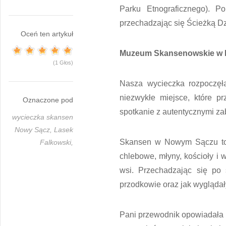
Parku Etnograficznego). P
przechadzając się Ścieżką Dz
Oceń ten artykuł
Muzeum Skansenowskie w N
(1 Głos)
Nasza wycieczka rozpoczę
niezwykłe miejsce, które p
Oznaczone pod
spotkanie z autentycznymi za
wycieczka skansen
Nowy Sącz,
Lasek
Skansen w Nowym Sączu to o
Falkowski,
chlebowe, młyny, kościoły i 
wsi. Przechadzając się po 
przodkowie oraz jak wyglądały
Pani przewodnik opowiadała n