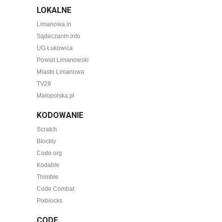
LOKALNE
Limanowa.in
Sądeczanin.info
UG Łukowica
Powiat Limanowski
Miasto Limanowa
TV28
Małopolska.pl
KODOWANIE
Scratch
Blockly
Code.org
Kodable
Thimble
Code Combat
Pixblocks
CODE