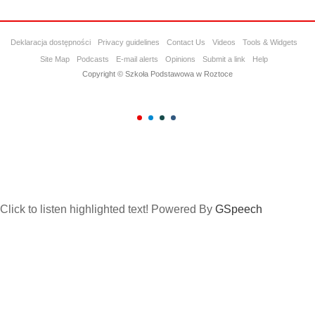
Deklaracja dostępności
Privacy guidelines
Contact Us
Videos
Tools & Widgets
Site Map
Podcasts
E-mail alerts
Opinions
Submit a link
Help
Copyright © Szkoła Podstawowa w Roztoce
Click to listen highlighted text!
Powered By
GSpeech