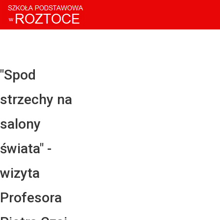
Facebo
Twitter
YouTub
"Spod
Instagr
strzechy na
LinkedI
salony
świata" -
wizyta
Profesora