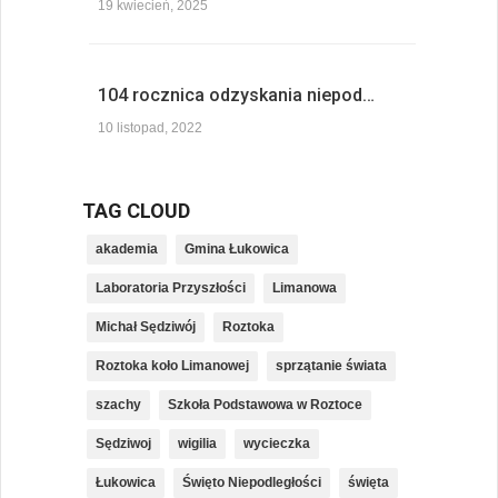
19 kwiecień, 2025
104 rocznica odzyskania niepod…
10 listopad, 2022
TAG CLOUD
akademia
Gmina Łukowica
Laboratoria Przyszłości
Limanowa
Michał Sędziwój
Roztoka
Roztoka koło Limanowej
sprzątanie świata
szachy
Szkoła Podstawowa w Roztoce
Sędziwoj
wigilia
wycieczka
Łukowica
Święto Niepodległości
święta